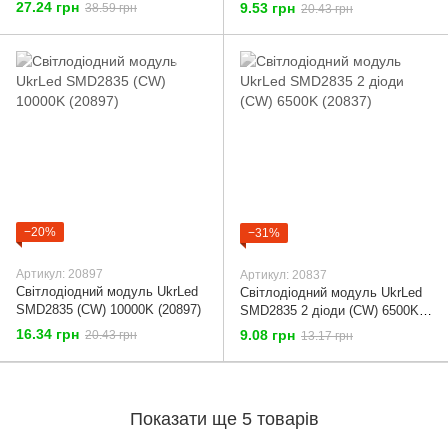
(20567)
лінзою (CW) 6500К (20722)
27.24 грн
9.53 грн
38.59 грн
20.43 грн
−20%
−31%
Артикул: 20897
Артикул: 20837
Світлодіодний модуль UkrLed
Світлодіодний модуль UkrLed
SMD2835 (CW) 10000K (20897)
SMD2835 2 діоди (CW) 6500K
(20837)
16.34 грн
9.08 грн
20.43 грн
13.17 грн
Показати ще 5 товарів