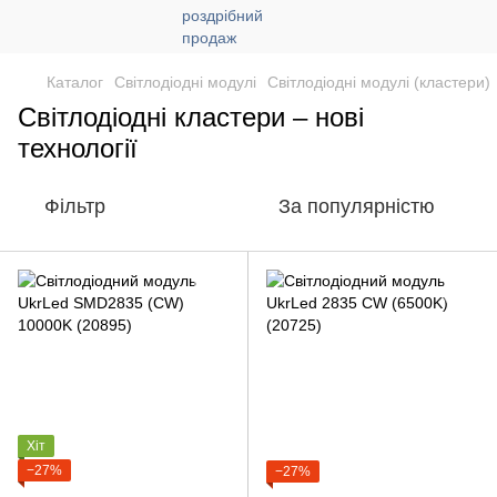
Каталог
Світлодіодні модулі
Світлодіодні модулі (кластери)
Світлодіодні кластери – нові
технології
Фільтр
За популярністю
Хіт
−27%
−27%