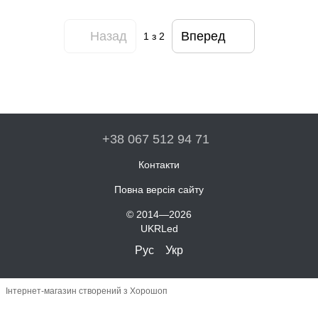
Назад
Вперед
1
з 2
+38 067 512 94 71
Контакти
Повна версія сайту
© 2014—2026
UKRLed
Рус
Укр
Інтернет-магазин створений з Хорошоп
,
wk0yjpljieu34dt066yi3lp6x9g23m