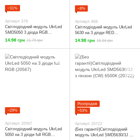
−31%
−8%
Артикул: 379
Артикул: 868
Світлодіодний модуль UkrLed
Світлодіодний модуль UkrLed
SMD5050 3 діода RGB
5630 на 3 діоди RED
(багатокольоровий) (379)
(червоний) (868)
14.98 грн
14.98 грн
21.79 грн
16.34 грн
Розпродаж
−29%
−53%
Артикул: 20567
Артикул: 20722
Світлодіодний модуль UkrLed
(Без гарантії)Світлодіодний
5050 на 3 діоди full RGB
модуль UkrLed SMD5630/3J з