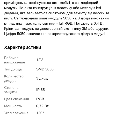
приміщень та тюнінгуються автомобілі, є світлодіодний
модуль. Це лита конструкція із пластику або металу з led
діодами, яка заливається силіконом для захисту від вологи та
пилу. Світлодіодний smart-модуль 5050 на 3 діоди виконаний
із пластику і має колір світіння - full RGB. Потужність 0.4 Вт.
Кріпиться модуль на двосторонній скотч типу 3М або шурупи.
Цифра 5050 означає тип використовуваного діода в модулі.
Характеристики
Рабочее
12V
напряжение
Тип диода
SMD 5050
Количество
3 диод
диодов
Степень
IP 65
защиты
Цвет свечения
RGB
Мощность
0,72 Вт
Угол свечения
120°