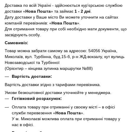
Доставка по всій Україні - здійснюється кур'єрською службою
доставки «
Нова Пошта
» та займає
1 - 2 дні
.
Дату доставки у Ваше місто Ви можете уточнити на сайтах
компаній перевізників: «
Нова Пошта
».
Для отримання товару при собі необхідно мати документи, що
засвідчують особу.
Самовивіз:
Товар можна забрати самому за адресою: 54056 Україна,
Миколаїв, вул. Турбінна, буд.15-б, р-н ЖД-вокзалу, кут вулиць
Новозаводської та Турбінної
(Орієнтир – кінцева зупинка маршрутки №88)
Вартість доставки:
Вартість доставки згідно з тарифами перевізника.
Умови безкоштовної доставки уточнюйте у менеджера.
Готівковий розрахунок:
Оплата товару при отриманні у своєму місті – в офісі
служби перевезення «
Нова Пошта
».
У м. Миколаєві можлива оплата при отриманні товару у
нас в офісі.