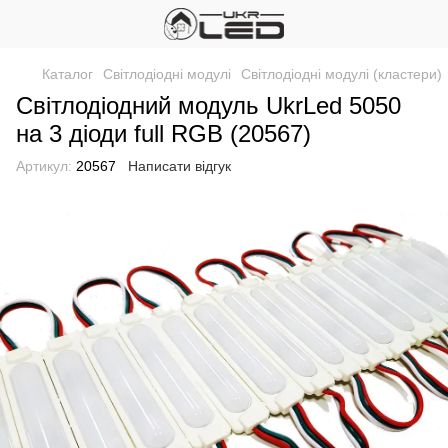
Каталог
Світлодіодні модулі
Світлодіодні модулі (кластери)
Світлодіодний модуль UkrLed 5050
на 3 діоди full RGB (20567)
Артикул:
20567
Написати відгук