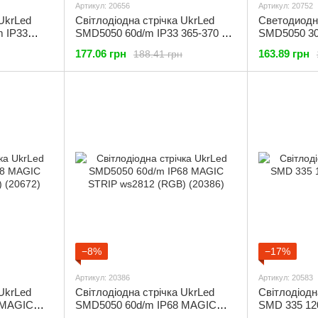
Артикул: 20656
Артикул: 20752
 UkrLed
Світлодіодна стрічка UkrLed
Светодиодн
 IP33
SMD5050 60d/m IP33 365-370 nm
SMD5050 30
(ULTRAVIOLET) (20656)
ws2812) (20
177.06 грн
163.89 грн
188.41 грн
−8%
−17%
Артикул: 20386
Артикул: 20583
 UkrLed
Світлодіодна стрічка UkrLed
Світлодіодн
 MAGIC
SMD5050 60d/m IP68 MAGIC
SMD 335 12
(20672)
STRIP ws2812 (RGB) (20386)
(20583)