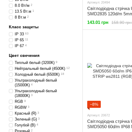
Артикул: 20494
8.0 Вт/м
2
Світлодіодна стрічка
13.5 Вт.м
1
SMD2835 120d/m 5mm
8 Вт.м
2
(CW) 18000K (20494)
143.01 грн
158.90 грн
Класс защиты
IP 33
63
IP 65
11
IP 67
4
Цвет свечения
Теплый белый (3200К)
9
Нейтральный белый (4500К)
12
Холодный белый (6500К)
18
Ультрахолодный белый
(15000К)
4
Ультрахолодный белый
(18000К)
3
RGB
9
−8%
RGBW
3
Красный (R)
3
Артикул: 20672
Зеленый (G)
3
Світлодіодна стрічка
Голубой (B)
4
SMD5050 60d/m IP68
Розовый
2
STRIP ws2811 (RGB) 