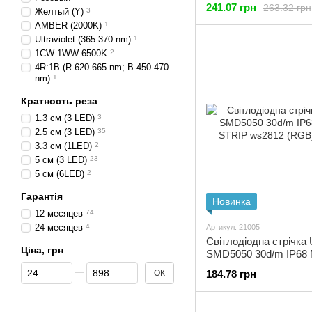
241.07 грн
263.32 грн
Желтый (Y)
3
AMBER (2000K)
1
Ultraviolet (365-370 nm)
1
1CW:1WW 6500K
2
4R:1B (R-620-665 nm; B-450-470
nm)
1
Кратность реза
1.3 см (3 LED)
3
2.5 см (3 LED)
35
3.3 см (1LED)
2
5 см (3 LED)
23
5 см (6LED)
2
Гарантія
Новинка
12 месяцев
74
24 месяцев
4
Артикул: 21005
Світлодіодна стрічка
Ціна, грн
SMD5050 30d/m IP68
STRIP ws2812 (RGB) 
Від Ціна, грн
До Ціна, грн
ОК
184.78 грн