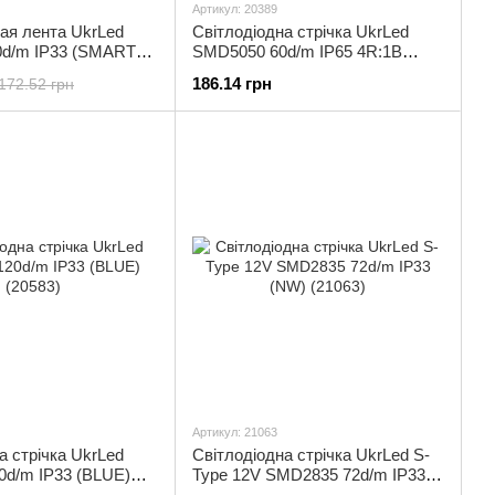
Артикул: 20389
ая лента UkrLed
Світлодіодна стрічка UkrLed
d/m IP33 (SMART
SMD5050 60d/m IP65 4R:1B
752)
(FITO) (20389)
186.14 грн
172.52 грн
Артикул: 21063
а стрічка UkrLed
Світлодіодна стрічка UkrLed S-
0d/m IP33 (BLUE)
Type 12V SMD2835 72d/m IP33
(NW) (21063)