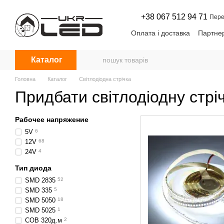
Перейти до основного контенту
+38 067 512 94 71
Пере
Оплата і доставка
Партнер
Угода користувача
Нови
Каталог
Головна
Каталог
Світлодіодна стрічка
Придбати світлодіодну стрі
Рабочее напряжение
5V
6
12V
68
24V
4
Тип диода
SMD 2835
52
SMD 335
5
SMD 5050
18
SMD 5025
1
COB 320д.м
2