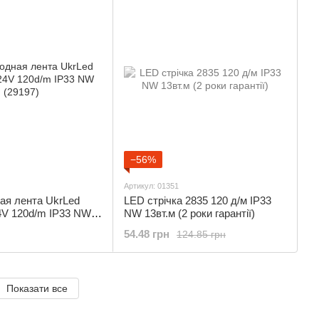
−56%
Артикул: 01351
ая лента UkrLed
LED стрічка 2835 120 д/м IP33
V 120d/m IP33 NW
NW 13вт.м (2 роки гарантії)
54.48 грн
124.85 грн
Показати все