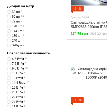
Диодов на метр
−14%
30 шт
3
60 шт
26
Артикул: 20481
72 шт
3
Світлодіодна стрічка
120 шт
37
SMD2835 240d/m IP33
18000K (20481)
144 шт
1
174.79 грн
204.30 грн
180 шт
1
240 шт
5
320д.м
2
Потребляемая мощность
4.8 Вт/м
14
7.2 Вт/м
3
9.6 Вт/м
20
10 Вт/м
4
12 Вт/м
3
14.4 Вт/м
13
18 Вт/м
2
20 Вт/м
5
22 Вт/м
5
−10%
24 Вт/м
1
13 Вт/м
2