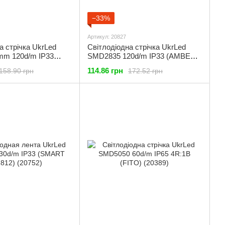
−33%
Артикул: 20827
а стрічка UkrLed
Світлодіодна стрічка UkrLed
m 120d/m IP33
SMD2835 120d/m IP33 (AMBER)
0K (752)
2000K (20827)
114.86 грн
158.90 грн
172.52 грн