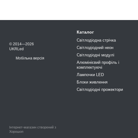
Каталог
Світлодіодна стрічка
© 2014—2026
Світлодіодний неон
UKRLed
Світлодіодні модулі
Мобільна версія
Алюмінієвий профіль і
комплектуючі
Лампочки LED
Блоки живлення
Світлодіодні прожектори
Інтернет-магазин створений з
Хорошоп