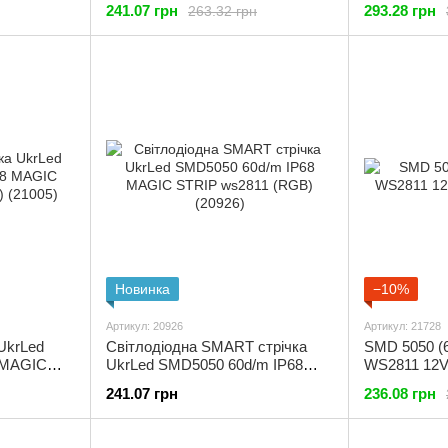
241.07 грн
293.28 грн
263.32 грн
Новинка
−10%
Артикул: 20926
Артикул: 21728
 UkrLed
Світлодіодна SMART стрічка
SMD 5050 (60) IP 33 
 MAGIC
UkrLed SMD5050 60d/m IP68
WS2811 12V
(21005)
MAGIC STRIP ws2811 (RGB)
241.07 грн
236.08 грн
(20926)