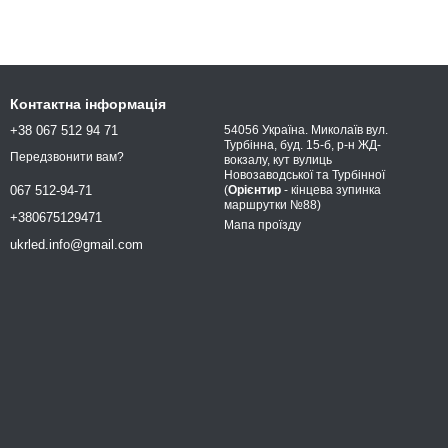
Контактна інформація
+38 067 512 94 71
54056 Україна. Миколаїв вул.
Турбінна, буд. 15-б, р-н ЖД-
Передзвонити вам?
вокзалу, кут вулиць
Новозаводської та Турбінної
(
Орієнтир
- кінцева зупинка
067 512-94-71
маршрутки №88)
+380675129471
Мапа проїзду
ukrled.info@gmail.com