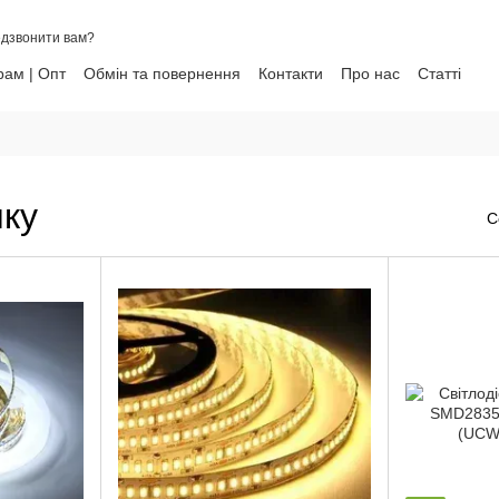
дзвонити вам?
ам | Опт
Обмін та повернення
Контакти
Про нас
Статті
ни
чку
С