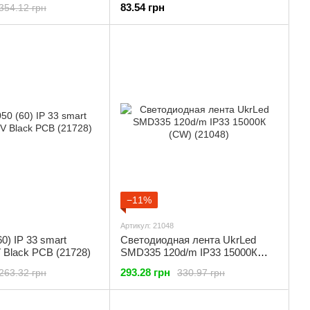
83.54 грн
354.12 грн
−11%
Артикул: 21048
smart
Светодиодная лента UkrLed
 Black PCB (21728)
SMD335 120d/m IP33 15000К
(CW) (21048)
293.28 грн
263.32 грн
330.97 грн