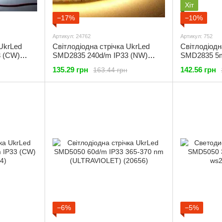
Хіт
−17%
−10%
Артикул: 24762
Артикул: 752
 UkrLed
Світлодіодна стрічка UkrLed
Світлодіодн
 (CW)
SMD2835 240d/m IP33 (NW)
SMD2835 5m
4500K (24762)
(UCW) 1500
135.29 грн
142.56 грн
163.44 грн
−6%
−5%