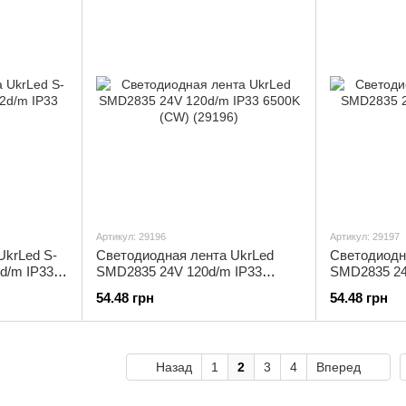
Артикул: 29196
Артикул: 29197
UkrLed S-
Светодиодная лента UkrLed
Светодиодн
d/m IP33
SMD2835 24V 120d/m IP33
SMD2835 24
6500K (CW) (29196)
(29197)
54.48 грн
54.48 грн
Назад
1
2
3
4
Вперед