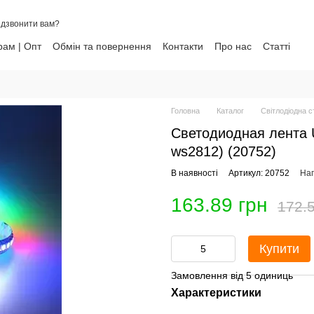
дзвонити вам?
ам | Опт
Обмін та повернення
Контакти
Про нас
Статті
ни
Головна
Каталог
Світлодіодна с
Светодиодная лента
ws2812) (20752)
В наявності
Артикул: 20752
Нап
163.89 грн
172.5
Купити
Замовлення від 5 одиниць
Характеристики