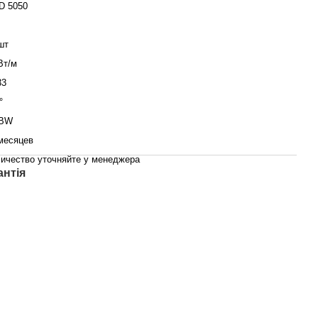
D 5050
шт
Вт/м
33
°
BW
месяцев
ичество уточняйте у менеджера
антія