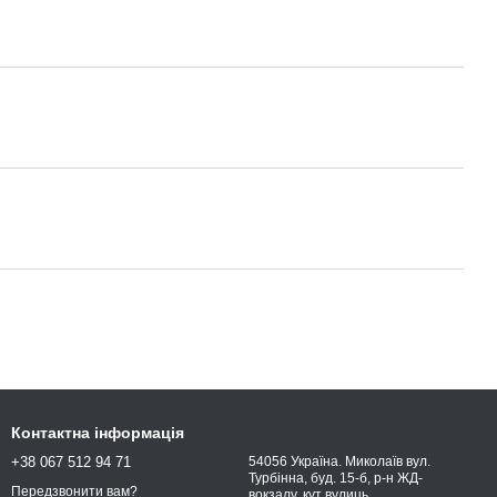
Контактна інформація
+38 067 512 94 71
54056 Україна. Миколаїв вул.
Турбінна, буд. 15-б, р-н ЖД-
Передзвонити вам?
вокзалу, кут вулиць