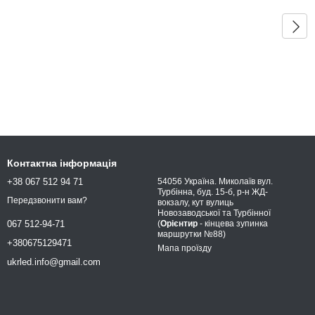
Контактна інформація
+38 067 512 94 71
54056 Україна. Миколаїв вул.
Турбінна, буд. 15-б, р-н ЖД-
Передзвонити вам?
вокзалу, кут вулиць
Новозаводської та Турбінної
(
Орієнтир
- кінцева зупинка
067 512-94-71
маршрутки №88)
+380675129471
Мапа проїзду
ukrled.info@gmail.com