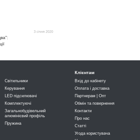
3 січня 2020
ва":
ції
Клієнтам
Світильники
Вхід до кабінету
Керування
Оплата і доставка
LED підсилювачі
Партнерам | Опт
Комплектуючі
Обмін та повернення
Загальнобудівельний
Контакти
алюмінієвий профіль
Про нас
Пружина
Статті
Угода користувача