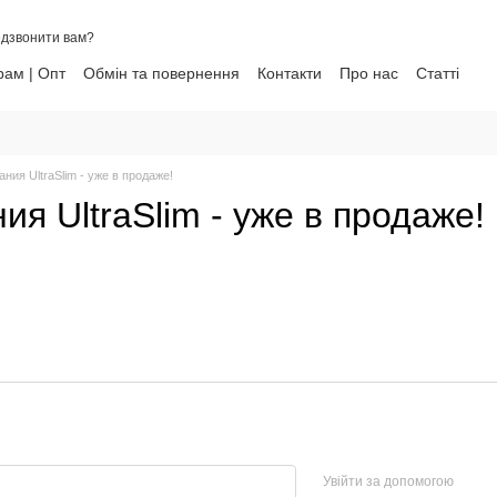
дзвонити вам?
ам | Опт
Обмін та повернення
Контакти
Про нас
Статті
ни
ания UltraSlim - уже в продаже!
ия UltraSlim - уже в продаже!
Увійти за допомогою