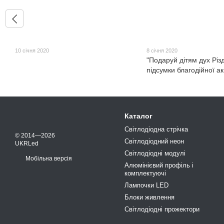
10 січня 2020
8 січня 2020
"Подаруй дітям дух Різд
підсумки благодійної ак
Каталог
Світлодіодна стрічка
© 2014—2026
Світлодіодний неон
UKRLed
Світлодіодні модулі
Мобільна версія
Алюмінієвий профіль і
комплектуючі
Лампочки LED
Блоки живлення
Світлодіодні прожектори