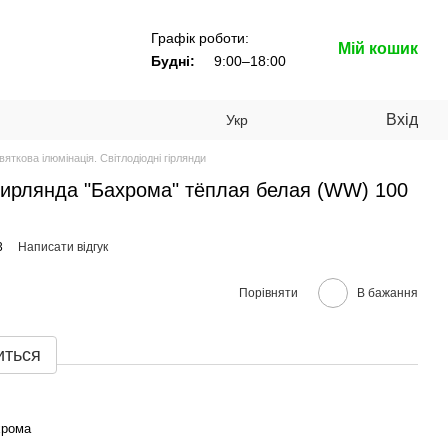
Графік роботи:
Мій кошик
Будні:
9:00–18:00
Вхід
Укр
вяткова ілюмінація. Світлодіодні гірлянди
гирлянда "Бахрома" тёплая белая (WW) 100
3
Написати відгук
Порівняти
В бажання
иться
хрома