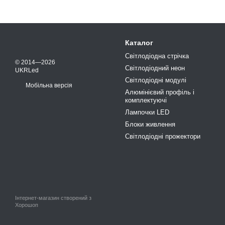
Каталог
Світлодіодна стрічка
© 2014—2026
Світлодіодний неон
UKRLed
Світлодіодні модулі
Мобільна версія
Алюмінієвий профіль і
комплектуючі
Лампочки LED
Блоки живлення
Світлодіодні прожектори
Інтернет-магазин створений з
Хорошоп