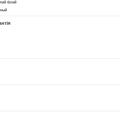
лий бiлий
рный
антія