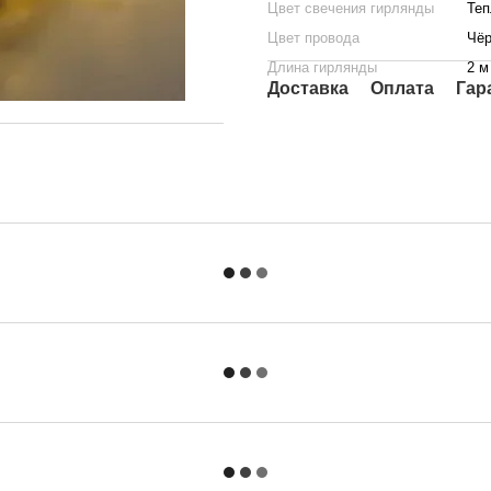
Цвет свечения гирлянды
Теп
Цвет провода
Чё
Длина гирлянды
2 м
Доставка
Оплата
Гар