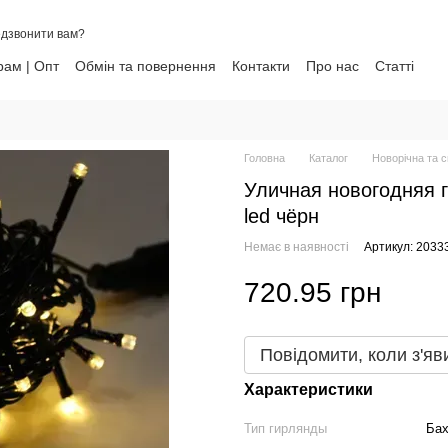
дзвонити вам?
ам | Опт
Обмін та повернення
Контакти
Про нас
Статті
ни
Головна
Каталог
Новорічна та с
Уличная новогодняя 
led чёрн
Немає в наявності
Артикул: 2033
720.95 грн
Повідомити, коли з'яв
Характеристики
Тип гирлянды
Ба