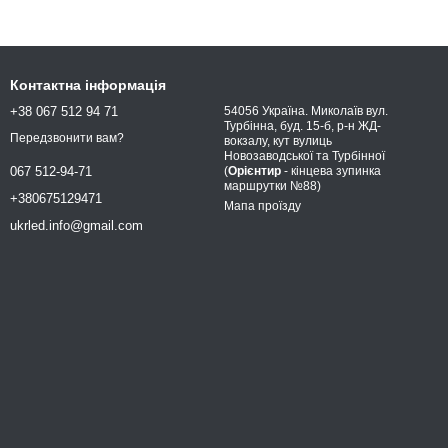
Контактна інформація
+38 067 512 94 71
54056 Україна. Миколаїв вул.
Турбінна, буд. 15-б, р-н ЖД-
Передзвонити вам?
вокзалу, кут вулиць
Новозаводської та Турбінної
(
Орієнтир
- кінцева зупинка
067 512-94-71
маршрутки №88)
+380675129471
Мапа проїзду
ukrled.info@gmail.com