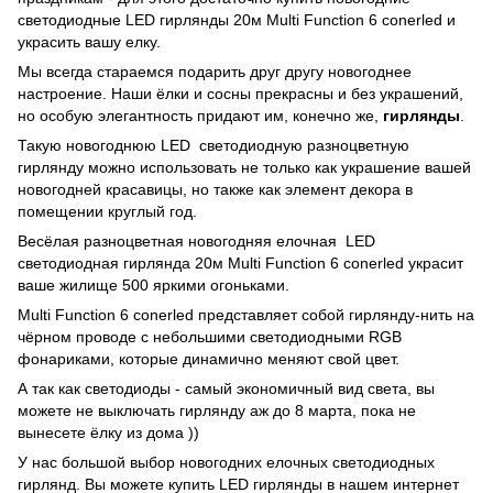
светодиодные LED гирлянды 20м Multi Function 6 conerled и
украсить вашу елку.
Мы всегда стараемся подарить друг другу новогоднее
настроение. Наши ёлки и сосны прекрасны и без украшений,
но особую элегантность придают им, конечно же,
гирлянды
.
Такую новогоднюю LED светодиодную разноцветную
гирлянду можно использовать не только как украшение вашей
новогодней красавицы, но также как элемент декора в
помещении круглый год.
Весёлая разноцветная новогодняя елочная LED
светодиодная гирлянда 20м Multi Function 6 conerled украсит
ваше жилище 500 яркими огоньками.
Multi Function 6 conerled представляет собой гирлянду-нить на
чёрном проводе с небольшими светодиодными RGB
фонариками, которые динамично меняют свой цвет.
А так как светодиоды - самый экономичный вид света, вы
можете не выключать гирлянду аж до 8 марта, пока не
вынесете ёлку из дома ))
У нас большой выбор новогодних елочных светодиодных
гирлянд. Вы можете купить LED гирлянды в нашем интернет