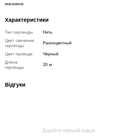
магазине.
Характеристики
Тип гирлянды
Нить
Цвет свечения
Разноцветный
гирлянды
Цвет провода
Чёрный
Длина
20 м
гирлянды
Відгуки
Додайте перший відгук