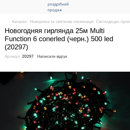
Каталог
Новорічна та святкова ілюмінація. Світлодіодні гірл
Новогодняя гирлянда 25м Multi
Function 6 conerled (черн.) 500 led
(20297)
Артикул:
20297
Написати відгук