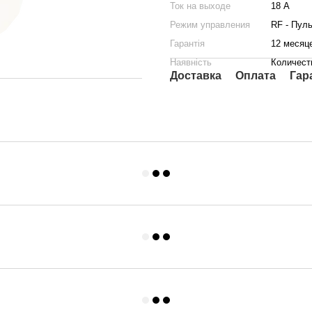
Ток на выходе
18 А
Режим управления
RF - Пуль
Гарантія
12 месяц
Наявність
Количест
Доставка
Оплата
Гар