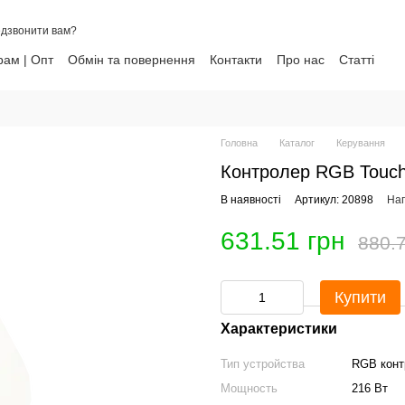
дзвонити вам?
ам | Опт
Обмін та повернення
Контакти
Про нас
Статті
ни
Головна
Каталог
Керування
Контролер RGB Touch-
В наявності
Артикул: 20898
Нап
631.51 грн
880.7
Купити
Характеристики
Тип устройства
RGB конт
Мощность
216 Вт