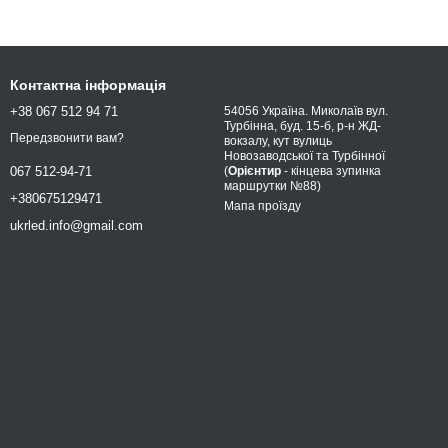
Контактна інформація
+38 067 512 94 71
54056 Україна. Миколаїв вул.
Турбінна, буд. 15-б, р-н ЖД-
Передзвонити вам?
вокзалу, кут вулиць
Новозаводської та Турбінної
(
Орієнтир
- кінцева зупинка
067 512-94-71
маршрутки №88)
+380675129471
Мапа проїзду
ukrled.info@gmail.com