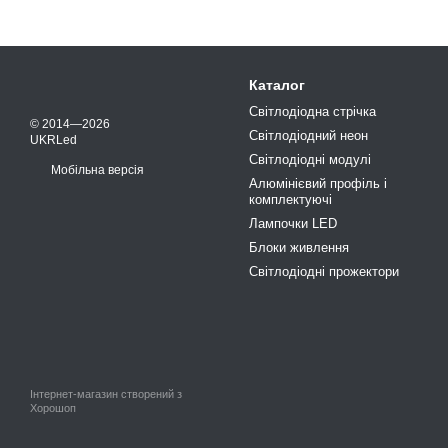
Каталог
Світлодіодна стрічка
© 2014—2026
Світлодіодний неон
UKRLed
Світлодіодні модулі
Мобільна версія
Алюмінієвий профіль і
комплектуючі
Лампочки LED
Блоки живлення
Світлодіодні прожектори
Інтернет-магазин створений з
Хорошоп