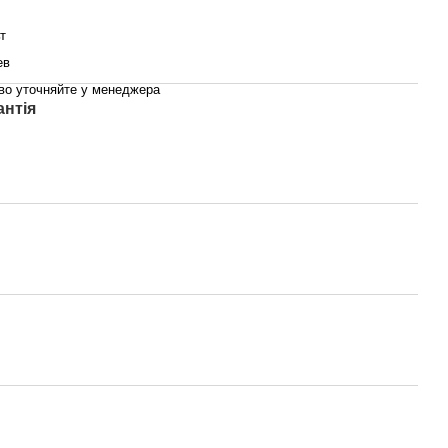
т
ев
во уточняйте у менеджера
антія