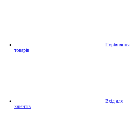
Порівняння
товарів
Вхід для
клієнтів