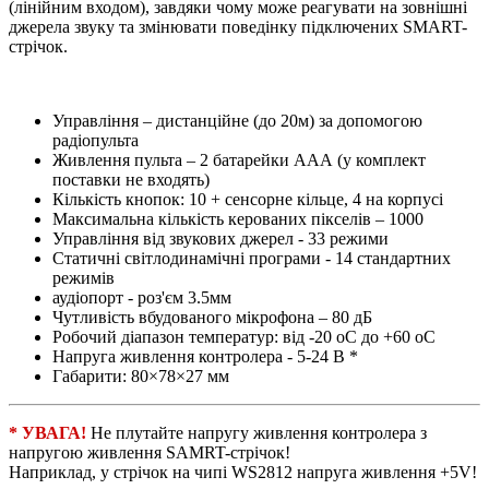
(лінійним входом), завдяки чому може реагувати на зовнішні
джерела звуку та змінювати поведінку підключених SMART-
стрічок.
Управління – дистанційне (до 20м) за допомогою
радіопульта
Живлення пульта – 2 батарейки ААА (у комплект
поставки не входять)
Кількість кнопок: 10 + сенсорне кільце, 4 на корпусі
Максимальна кількість керованих пікселів – 1000
Управління від звукових джерел - 33 режими
Статичні світлодинамічні програми - 14 стандартних
режимів
аудіопорт - роз'єм 3.5мм
Чутливість вбудованого мікрофона – 80 дБ
Робочий діапазон температур: від -20 oC до +60 oC
Напруга живлення контролера - 5-24 В *
Габарити: 80×78×27 мм
* УВАГА!
Не плутайте напругу живлення контролера з
напругою живлення SAMRT-стрічок!
Наприклад, у стрічок на чипі WS2812 напруга живлення +5V!