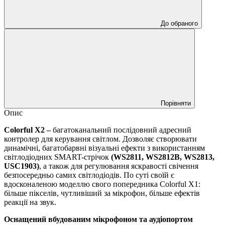
До обраного
Порівняти
Опис
Colorful X2 –
багатоканальний послідовний адресний
контролер для керування світлом. Дозволяє створювати
динамічні, багатобарвні візуальні ефекти з використанням
світлодіодних SMART-стрічок
(WS2811, WS2812B, WS2813,
USC1903)
, а також для регулювання яскравості свічення
безпосередньо самих світлодіодів. По суті своїй є
вдосконаленою моделлю свого попередника Colorful X1:
більше пікселів, чутливіший за мікрофон, більше ефектів
реакції на звук.
Оснащений вбудованим мікрофоном та аудіопортом