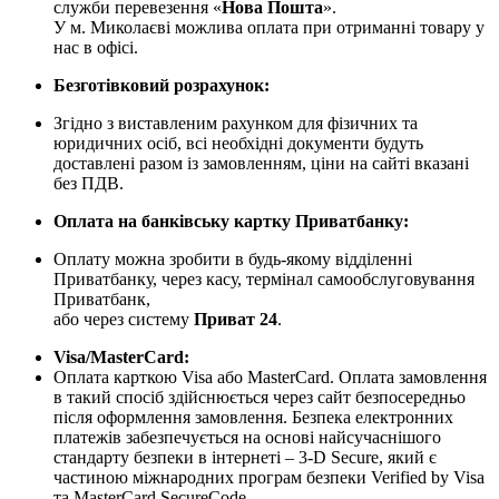
служби перевезення «
Нова Пошта
».
У м. Миколаєві можлива оплата при отриманні товару у
нас в офісі.
Безготівковий розрахунок:
Згідно з виставленим рахунком для фізичних та
юридичних осіб, всі необхідні документи будуть
доставлені разом із замовленням, ціни на сайті вказані
без ПДВ.
Оплата на банківську картку Приватбанку:
Оплату можна зробити в будь-якому відділенні
Приватбанку, через касу, термінал самообслуговування
Приватбанк,
або через систему
Приват 24
.
Visa/MasterCard:
Оплата карткою Visa або MasterCard. Оплата замовлення
в такий спосіб здійснюється через сайт безпосередньо
після оформлення замовлення. Безпека електронних
платежів забезпечується на основі найсучаснішого
стандарту безпеки в інтернеті – 3-D Secure, який є
частиною міжнародних програм безпеки Verified by Visa
та MasterCard SecureCode.