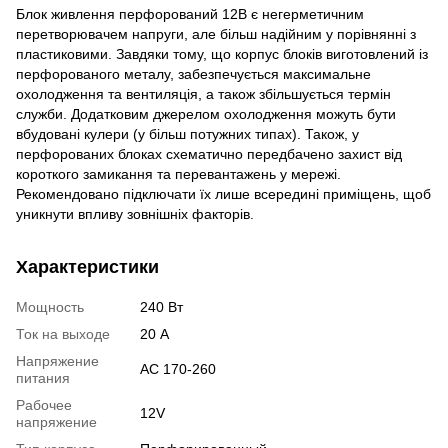
Блок живлення перфорований 12В є негерметичним
перетворювачем напруги, але більш надійним у порівнянні з
пластиковими. Завдяки тому, що корпус блоків виготовлений із
перфорованого металу, забезпечується максимальне
охолодження та вентиляція, а також збільшується термін
служби. Додатковим джерелом охолодження можуть бути
вбудовані кулери (у більш потужних типах). Також, у
перфорованих блоках схематично передбачено захист від
короткого замикання та перевантажень у мережі.
Рекомендовано підключати їх лише всередині приміщень, щоб
уникнути впливу зовнішніх факторів.
Характеристики
Мощность
240 Вт
Ток на выходе
20 А
Напряжение
АС 170-260
питания
Рабочее
12V
напряжение