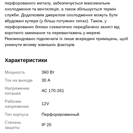
перфорованого металу, забезпечується максимальне
охолодження та вентиляція, а також збільшується термін
служби. Додатковим джерелом охолодження можуть бути
вбудовані кулери (у більш потужних типах). Також, у
перфорованих блоках схематично передбачено захист від
короткого замикання та перевантажень у мережі.
Рекомендовано підключати їх лише всередині приміщень, щоб
уникнути впливу зовнішніх факторів.
Характеристики
Мощность
360 Вт
Ток на выходе
30 А
Напряжение
АС 170-261
питания
Рабочее
12V
напряжение
Тип корпуса
Перфорированный
Степень
IP 20
защиты