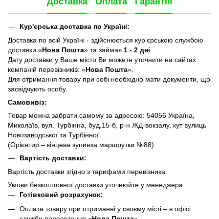
Доставка
Оплата
Гарантія
Кур'єрська доставка по Україні:
Доставка по всій Україні - здійснюється кур'єрською службою
доставки «
Нова Пошта
» та займає
1 - 2 дні
.
Дату доставки у Ваше місто Ви можете уточнити на сайтах
компаній перевізників: «
Нова Пошта
».
Для отримання товару при собі необхідно мати документи, що
засвідчують особу.
Самовивіз:
Товар можна забрати самому за адресою: 54056 Україна,
Миколаїв, вул. Турбінна, буд.15-б, р-н ЖД-вокзалу, кут вулиць
Новозаводської та Турбінної
(Орієнтир – кінцева зупинка маршрутки №88)
Вартість доставки:
Вартість доставки згідно з тарифами перевізника.
Умови безкоштовної доставки уточнюйте у менеджера.
Готівковий розрахунок:
Оплата товару при отриманні у своєму місті – в офісі
служби перевезення «
Нова Пошта
».