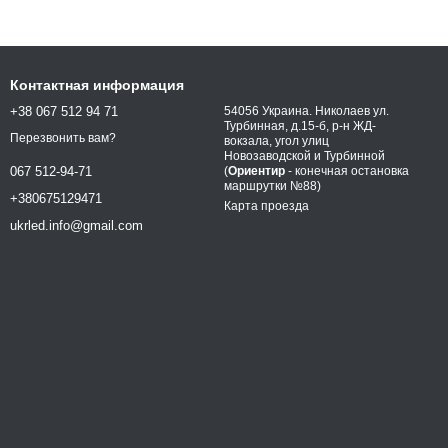
Контактная информация
+38 067 512 94 71
54056 Украина. Николаев ул.
Турбинная, д.15-б, р-н ЖД-
Перезвонить вам?
вокзала, угол улиц
Новозаводской и Турбинной
(
Ориентир
- конечная остановка
067 512-94-71
маршрутки №88)
+380675129471
Карта проезда
ukrled.info@gmail.com