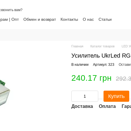
звонить вам?
рам | Опт
Обмен и возврат
Контакты
О нас
Статьи
ти
Главная
Каталог товаров
LED У
Усилитель UkrLed RG
В наличии
Артикул: 323
Остави
240.17 грн
292.3
Купить
Доставка
Оплата
Гар