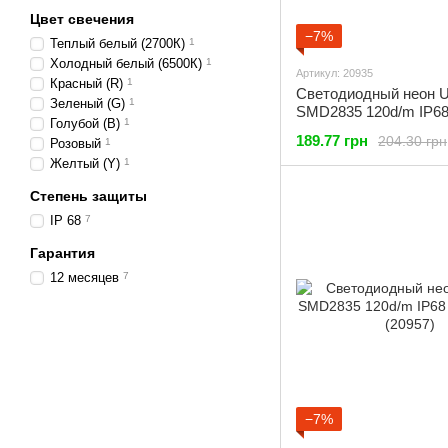
Цвет свечения
−7%
Теплый белый (2700К)
1
Холодный белый (6500К)
1
Артикул: 20935
Красный (R)
1
Светодиодный неон U
Зеленый (G)
1
SMD2835 120d/m IP6
Голубой (B)
1
(12V) (20935)
189.77 грн
204.30 грн
Розовый
1
Желтый (Y)
1
Степень защиты
IP 68
7
Гарантия
12 месяцев
7
−7%