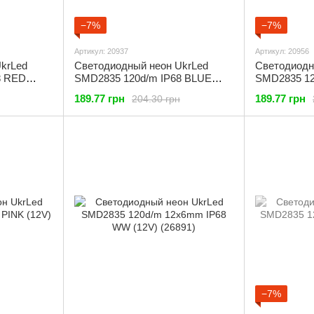
−7%
−7%
Артикул: 20937
Артикул: 20956
krLed
Светодиодный неон UkrLed
Светодиодн
8 RED
SMD2835 120d/m IP68 BLUE
SMD2835 1
(12V) (20937)
(12V) (20956
189.77 грн
189.77 грн
204.30 грн
−7%