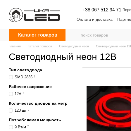
Перейти к основному контенту
+38 067 512 94 71
Пере
Оплата и доставка
Партне
Договор оферты
Новос
Каталог товаров
Главная
Каталог товаров
Светодиодный неон
Светодиодный неон 12
Светодиодный неон 12В
Тип светодиода
SMD 2835
7
Рабочее напряжение
12V
7
Количество диодов на метр
120 шт
7
Потребляемая мощность
9 Вт/м
7