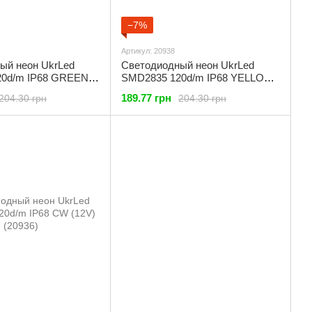
−7%
Артикул: 20938
ый неон UkrLed
Светодиодный неон UkrLed
20d/m IP68 GREEN
SMD2835 120d/m IP68 YELLOW
)
(12V) (20938)
189.77 грн
204.30 грн
204.30 грн