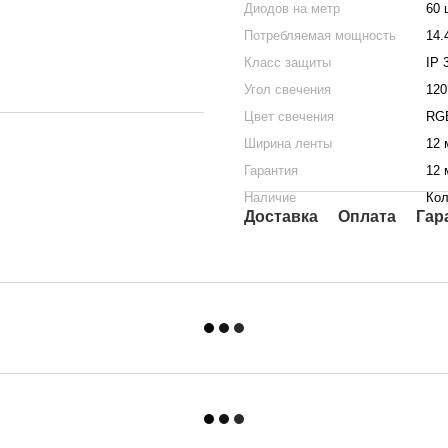
Диодов на метр
60 
Потребляемая мощность
14.
Класс защиты
IP 
Угол свечения
120
Цвет свечения
RG
Ширина ленты
12 
Гарантия
12 
Наличие
Кол
Доставка
Оплата
Гар