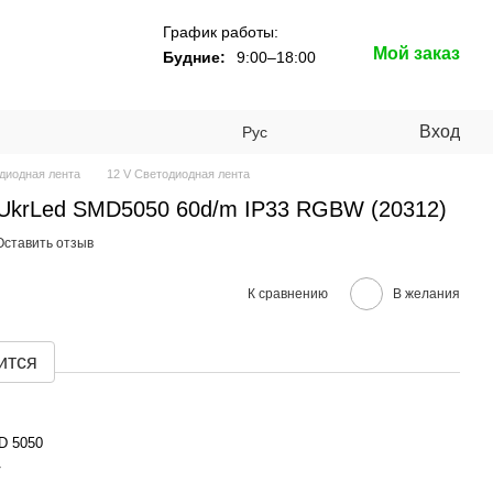
График работы:
Мой заказ
Будние:
9:00–18:00
Вход
Рус
диодная лента
12 V Светодиодная лента
UkrLed SMD5050 60d/m IP33 RGBW (20312)
Оставить отзыв
К сравнению
В желания
ится
D 5050
V