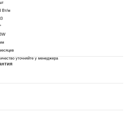
шт
4 Вт/м
33
°
BW
мм
месяцев
ичество уточняйте у менеджера
антия