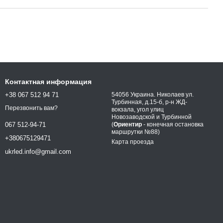
Контактная информация
+38 067 512 94 71
54056 Украина. Николаев ул.
Турбинная, д.15-б, р-н ЖД-
Перезвонить вам?
вокзала, угол улиц
Новозаводской и Турбинной
(
Ориентир
- конечная остановка
067 512-94-71
маршрутки №88)
+380675129471
Карта проезда
ukrled.info@gmail.com