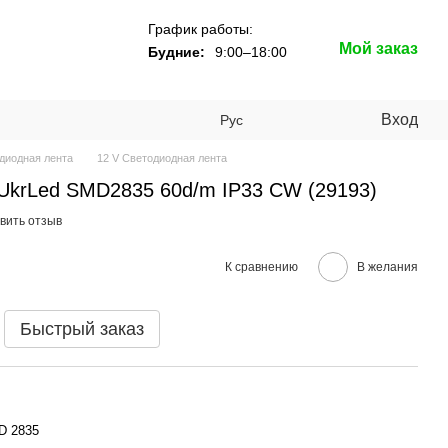
График работы:
Мой заказ
Будние:
9:00–18:00
Вход
Рус
диодная лента
12 V Светодиодная лента
UkrLed SMD2835 60d/m IP33 CW (29193)
вить отзыв
К сравнению
В желания
Быстрый заказ
D 2835