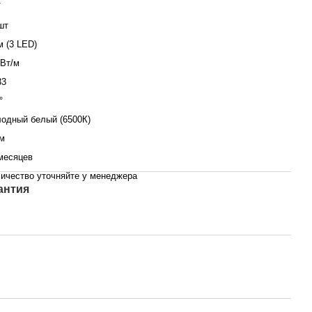
V
шт
м (3 LED)
 Вт/м
33
°
одный белый (6500К)
м
месяцев
ичество уточняйте у менеджера
антия