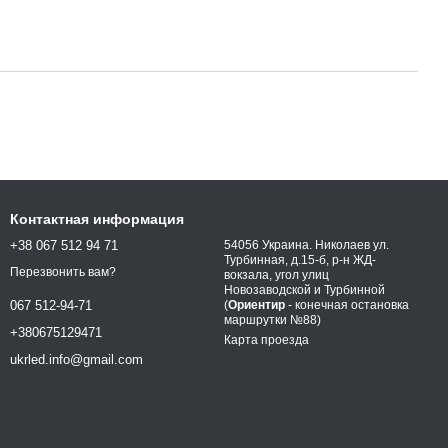
Контактная информация
+38 067 512 94 71
54056 Украина. Николаев ул.
Турбинная, д.15-б, р-н ЖД-
Перезвонить вам?
вокзала, угол улиц
Новозаводской и Турбинной
(
Ориентир
- конечная остановка
067 512-94-71
маршрутки №88)
+380675129471
Карта проезда
ukrled.info@gmail.com