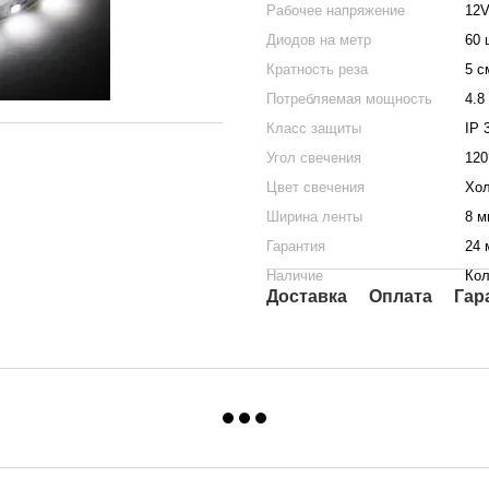
Рабочее напряжение
12
Диодов на метр
60 
Кратность реза
5 с
Потребляемая мощность
4.8
Класс защиты
IP 
Угол свечения
120
Цвет свечения
Хол
Ширина ленты
8 м
Гарантия
24 
Наличие
Кол
Доставка
Оплата
Гар