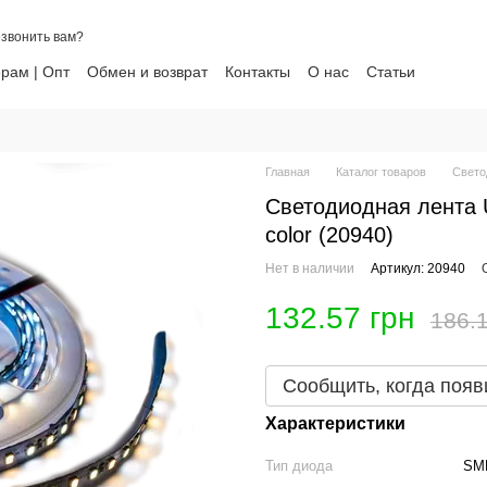
звонить вам?
рам | Опт
Обмен и возврат
Контакты
О нас
Статьи
ти
Главная
Каталог товаров
Свето
Светодиодная лента U
color (20940)
Нет в наличии
Артикул: 20940
132.57 грн
186.1
Сообщить, когда появ
Характеристики
Тип диода
SM