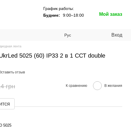
График работы:
Мой заказ
Будние:
9:00–18:00
Вход
Рус
диодная лента
krLed 5025 (60) IP33 2 в 1 ССТ double
Оставить отзыв
4 грн
К сравнению
В желания
ится
D 5025