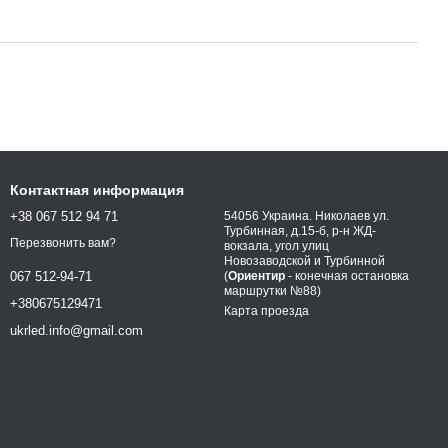
Контактная информация
+38 067 512 94 71
54056 Украина. Николаев ул.
Турбинная, д.15-б, р-н ЖД-
Перезвонить вам?
вокзала, угол улиц
Новозаводской и Турбинной
(
Ориентир
- конечная остановка
067 512-94-71
маршрутки №88)
+380675129471
Карта проезда
ukrled.info@gmail.com