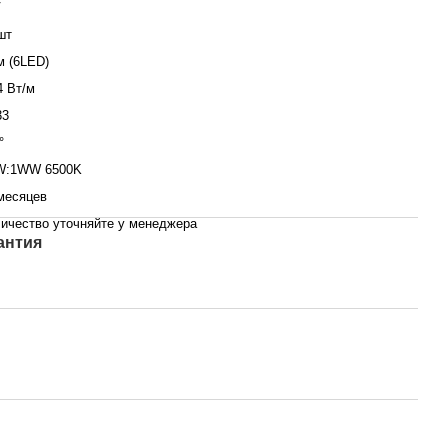
V
шт
м (6LED)
4 Вт/м
33
°
W:1WW 6500K
месяцев
ичество уточняйте у менеджера
антия