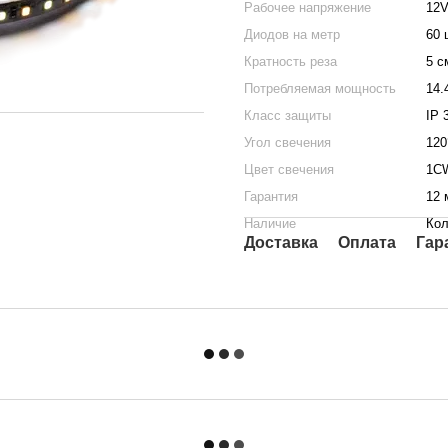
Рабочее напряжение
12
Диодов на метр
60 
Кратность реза
5 с
Потребляемая мощность
14.
Класс защиты
IP 
Угол свечения
120
Цвет свечения
1C
Гарантия
12 
Наличие
Кол
Доставка
Оплата
Гар