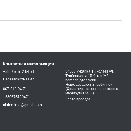
Контактная информация
+38 067 512 94 71
54056 Украина. Николаев ул.
Турбинная, д.15-б, р-н ЖД-
Перезвонить вам?
вокзала, угол улиц
Новозаводской и Турбинной
(
Ориентир
- конечная остановка
067 512-94-71
маршрутки №88)
+380675129471
Карта проезда
ukrled.info@gmail.com