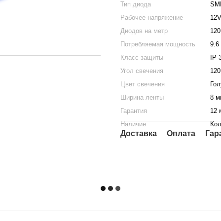
Тип диода
SM
Рабочее напряжение
12
Диодов на метр
120
Потребляемая мощность
9.6
Класс защиты
IP 
Угол свечения
120
Цвет свечения
Гол
Ширина ленты
8 м
Гарантия
12 
Наличие
Кол
Доставка
Оплата
Гар