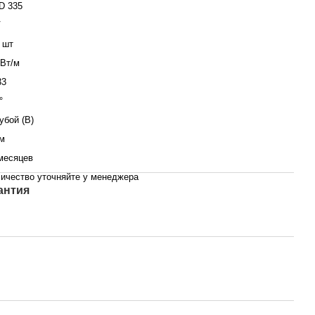
D 335
V
 шт
 Вт/м
33
°
убой (B)
м
месяцев
ичество уточняйте у менеджера
антия