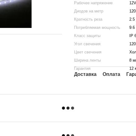
Рабочее напряжение
12
Диодов на метр
120
Кратность реза
2.5
Потребляемая мощность
9.6
Класс защиты
IP 
Угол свечения
120
Цвет свечения
Хол
Ширина ленты
8 м
Гарантия
12 
Доставка
Оплата
Гар