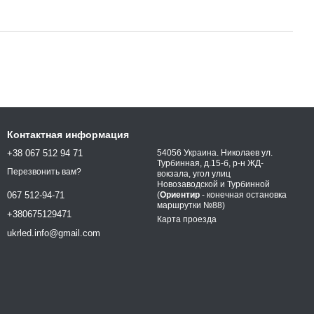
Контактная информация
+38 067 512 94 71
54056 Украина. Николаев ул.
Турбинная, д.15-б, р-н ЖД-
Перезвонить вам?
вокзала, угол улиц
Новозаводской и Турбинной
(
Ориентир
- конечная остановка
067 512-94-71
маршрутки №88)
+380675129471
Карта проезда
ukrled.info@gmail.com