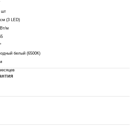
V
 шт
 см (3 LED)
 Вт/м
65
°
одный белый (6500К)
м
месяцев
антия