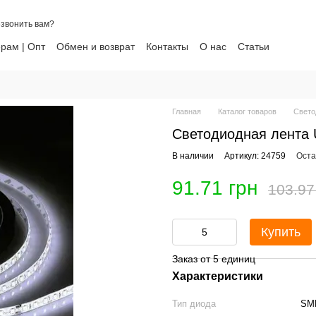
звонить вам?
рам | Опт
Обмен и возврат
Контакты
О нас
Статьи
ти
Главная
Каталог товаров
Свето
Светодиодная лента 
В наличии
Артикул: 24759
Оста
91.71 грн
103.97
Купить
Заказ от 5 единиц
Характеристики
Тип диода
SM