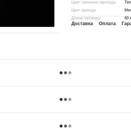
Цвет свечения гирлянды
Тёп
Цвет провода
Мет
Длина гирлянды
60 
Доставка
Оплата
Гар