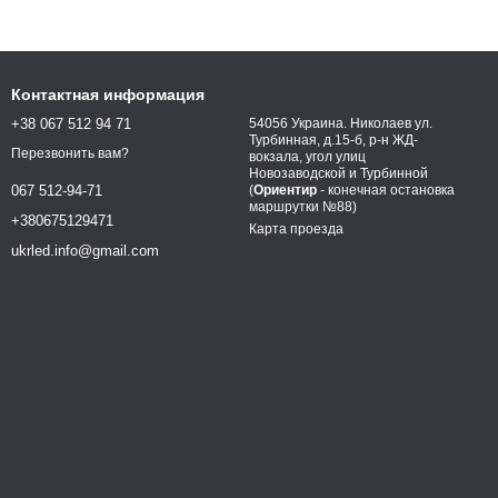
Контактная информация
+38 067 512 94 71
54056 Украина. Николаев ул.
Турбинная, д.15-б, р-н ЖД-
Перезвонить вам?
вокзала, угол улиц
Новозаводской и Турбинной
(
Ориентир
- конечная остановка
067 512-94-71
маршрутки №88)
+380675129471
Карта проезда
ukrled.info@gmail.com