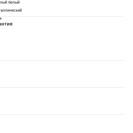
лый белый
аллический
м
антия