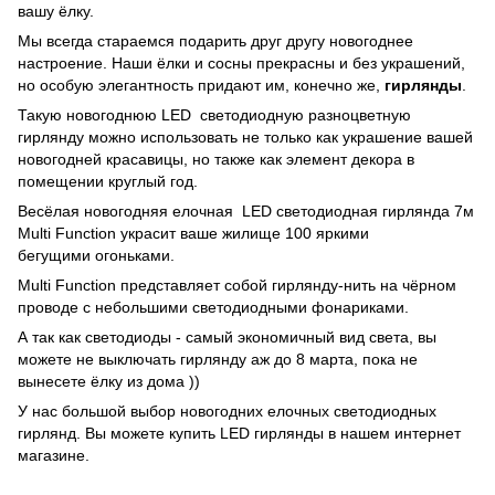
вашу ёлку.
Мы всегда стараемся подарить друг другу новогоднее
настроение. Наши ёлки и сосны прекрасны и без украшений,
но особую элегантность придают им, конечно же,
гирлянды
.
Такую новогоднюю LED светодиодную разноцветную
гирлянду можно использовать не только как украшение вашей
новогодней красавицы, но также как элемент декора в
помещении круглый год.
Весёлая новогодняя елочная LED светодиодная гирлянда 7м
Multi Function украсит ваше жилище 100 яркими
бегущими огоньками.
Multi Function представляет собой гирлянду-нить на чёрном
проводе с небольшими светодиодными фонариками.
А так как светодиоды - самый экономичный вид света, вы
можете не выключать гирлянду аж до 8 марта, пока не
вынесете ёлку из дома ))
У нас большой выбор новогодних елочных светодиодных
гирлянд. Вы можете купить LED гирлянды в нашем интернет
магазине.