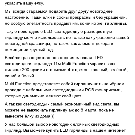
украсить вашу ёлку.
Мы всегда стараемся подарить друг другу новогоднее
настроение. Наши ёлки и сосны прекрасны и без украшений,
но особую элегантность придают им, конечно же,
гирлянды
.
Такую новогоднюю LED светодиодную разноцветную
гирлянду можно использовать не только как украшение вашей
новогодней красавицы, но также как элемент декора в
помещении круглый год.
Весёлая разноцветная новогодняя елочная LED
светодиодная гирлянда 11м Multi Function украсит ваше
жилище 200 яркими огоньками 4-х цветов: красный, зелёный,
синий и белый.
Multi Function представляет собой гирлянду-нить на чёрном
проводе с небольшими светодиодными RGB фонариками,
которые динамично меняют свой цвет.
А так как светодиоды - самый экономичный вид света, вы
можете не выключать гирлянду аж до 8 марта, пока не
вынесете ёлку из дома ))
У нас большой выбор новогодних елочных светодиодных
гирлянд. Вы можете купить LED гирлянды в нашем интернет