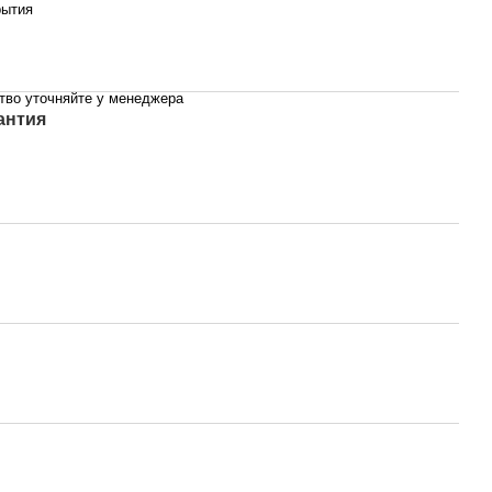
рытия
тво уточняйте у менеджера
антия