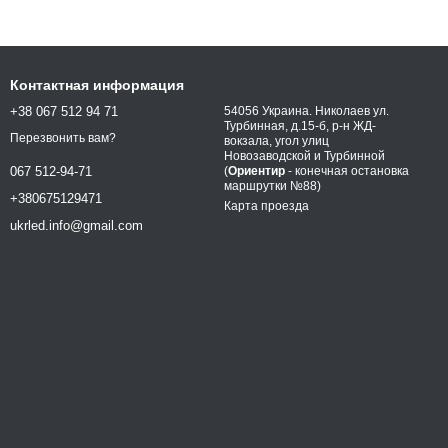
Контактная информация
+38 067 512 94 71
54056 Украина. Николаев ул.
Турбинная, д.15-б, р-н ЖД-
Перезвонить вам?
вокзала, угол улиц
Новозаводской и Турбинной
(
Ориентир
- конечная остановка
067 512-94-71
маршрутки №88)
+380675129471
Карта проезда
ukrled.info@gmail.com